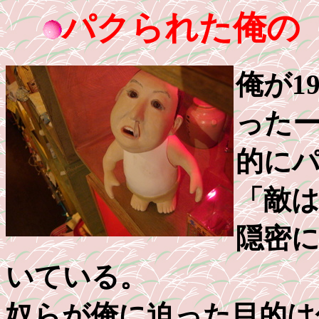
パクられた俺の「
俺が1
った
的に
「敵
隠密
いている。
奴らが俺に迫った目的は